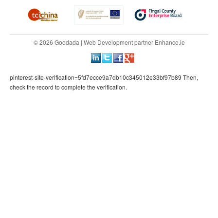
© 2026 Goodada |
Web Development
partner
Enhance.ie
pinterest-site-verification=5fd7ecce9a7db10c345012e33bf97b89 Then,
check the record to complete the verification.