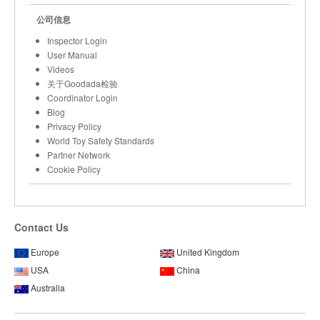
公司信息
Inspector Login
User Manual
Videos
关于Goodada检验
Coordinator Login
Blog
Privacy Policy
World Toy Safety Standards
Partner Network
Cookie Policy
Contact Us
Europe
United Kingdom
USA
China
Australia