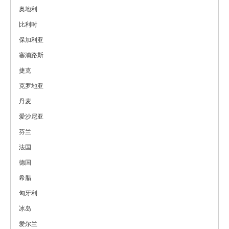
奥地利
比利时
保加利亚
塞浦路斯
捷克
克罗地亚
丹麦
爱沙尼亚
芬兰
法国
德国
希腊
匈牙利
冰岛
爱尔兰