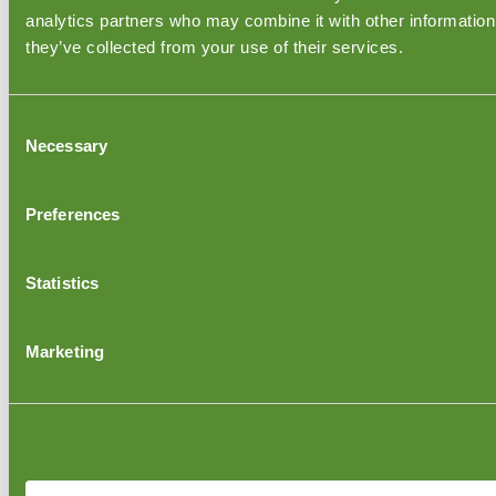
analytics partners who may combine it with other information 
纺织服装检验服务
鞋类检验服务
they’ve collected from your use of their services.
水果检验服务
我们提供检查的个别国家
Consent
Austria QC Inspections
Necessary
Selection
Switzerland QC Inspections
秘鲁的检验服务
乌兹别克斯坦的检验服务
Preferences
美国的检验服务
阿拉伯联合酋长国的检验服务
伊拉克检验服务
Statistics
尼日利亚的检验服务
俄罗斯的检验服务
Marketing
公司信息
Inspector Login
User Manual
Videos
关于Goodada检验
Coordinator Login