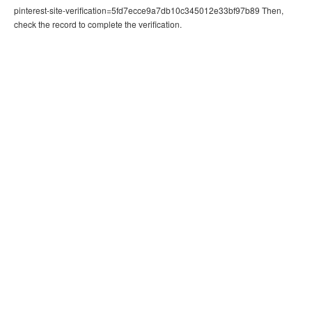
pinterest-site-verification=5fd7ecce9a7db10c345012e33bf97b89 Then,
check the record to complete the verification.