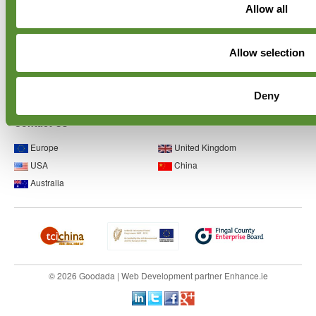
Blog
Allow all
Privacy Policy
World Toy Safety Standards
Partner Network
Allow selection
Cookie Policy
Deny
Contact Us
Europe
United Kingdom
USA
China
Australia
© 2026 Goodada |
Web Development
partner
Enhance.ie