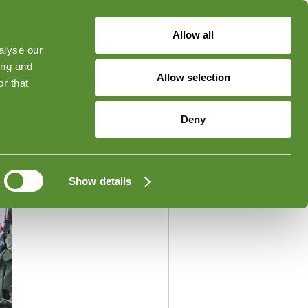
Allow all
alyse our
ged in
Forgot Your Password?
ing and
Allow selection
r that
Deny
Show details