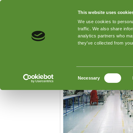
This website uses cookie
We use cookies to personal
traffic. We also share info
analytics partners who may
Home
检验类型
关于Good
they’ve collected from your
Home
»
巴基斯坦检验 – 质量控制 
巴基斯坦检验 – 质量控
Consent
Necessary
Selection