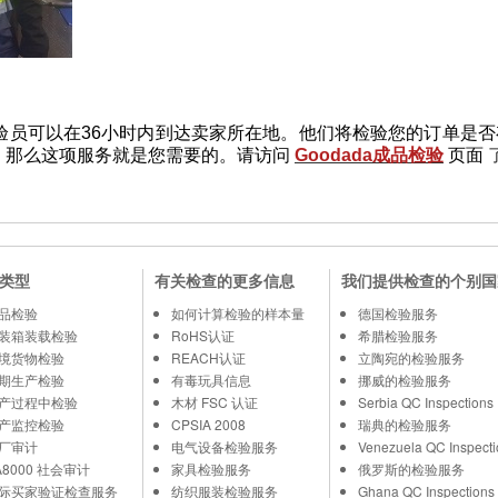
的检验员可以在36小时内到达卖家所在地。他们将检验您的订单
，那么这项服务就是您需要的。请访问
Goodada成品检验
页面
类型
有关检查的更多信息
我们提供检查的个别国
品检验
如何计算检验的样本量
德国检验服务
装箱装载检验
RoHS认证
希腊检验服务
境货物检验
REACH认证
立陶宛的检验服务
期生产检验
有毒玩具信息
挪威的检验服务
产过程中检验
木材 FSC 认证
Serbia QC Inspections
产监控检验
CPSIA 2008
瑞典的检验服务
厂审计
电气设备检验服务
Venezuela QC Inspecti
A8000 社会审计
家具检验服务
俄罗斯的检验服务
际买家验证检查服务
纺织服装检验服务
Ghana QC Inspections