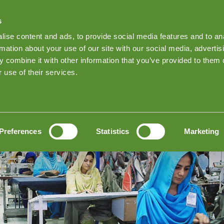
s
Find Products on Goodada
ise content and ads, to provide social media features and to an
Keep me Log
rmation about your use of our site with our social media, advertis
 combine it with other information that you’ve provided to them o
ada检验
News
Inspection quote
联系方式
 use of their services.
& 审核
制 & 审核
Preferences
Statistics
Marketing