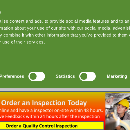
s
Find Products on Goodada
ise content and ads, to provide social media features and to an
Keep me Log
rmation about your use of our site with our social media, advertis
 combine it with other information that you’ve provided to them o
ada检验
News
Inspection quote
联系方式
 use of their services.
Preferences
Statistics
Marketing
认证？