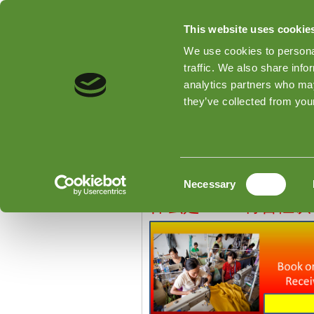
This website uses cookie
We use cookies to personal
traffic. We also share info
analytics partners who may
Home
检验类型
关于Good
they’ve collected from your
Home
»
RoHS指令
RoHS指令
Consent
Necessary
Selection
什么是RoHS符合性