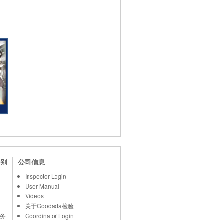
个别
公司信息
Inspector Login
User Manual
Videos
关于Goodada检验
务
Coordinator Login