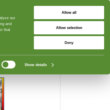
Allow all
alyse our
ged in
Forgot Your Password?
ing and
Allow selection
r that
Deny
Show details