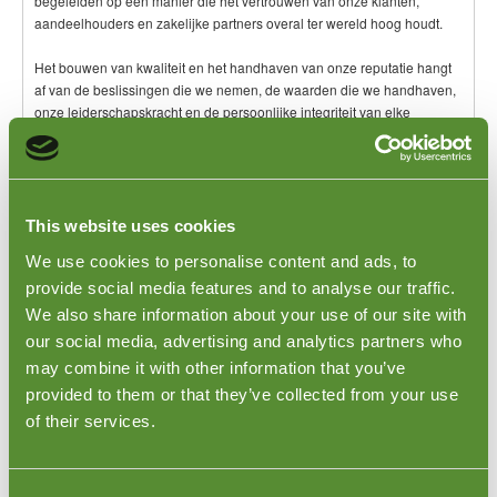
begeleiden op een manier die het vertrouwen van onze klanten,
aandeelhouders en zakelijke partners overal ter wereld hoog houdt.
Het bouwen van kwaliteit en het handhaven van onze reputatie hangt
af van de beslissingen die we nemen, de waarden die we handhaven,
onze leiderschapskracht en de persoonlijke integriteit van elke
medewerker.
We nemen de verantwoordelijkheid die inherent is aan het helpen van
onze klanten om de kansen die aan hen worden geboden maximaal te
benutten. Daarom hebben we richtlijnen voor een sterk en consistent
This website uses cookies
bestuur in de hele organisatie ontwikkeld en nageleefd.
We use cookies to personalise content and ads, to
provide social media features and to analyse our traffic.
We also share information about your use of our site with
Ethiek en integriteit
our social media, advertising and analytics partners who
Vanaf het begin waren ethiek en integriteit de hoekstenen van onze
may combine it with other information that you’ve
manier van zakendoen. Ze maken deel uit van de reden waarom we
provided to them or that they’ve collected from your use
zo'n sterke reputatie hebben en waarom onze medewerkers trots zijn
of their services.
om voor ons te werken.
Deze kwaliteiten zijn belichaamd in onze kernwaarden. Alle
werknemers, agenten, management en directeuren moeten de