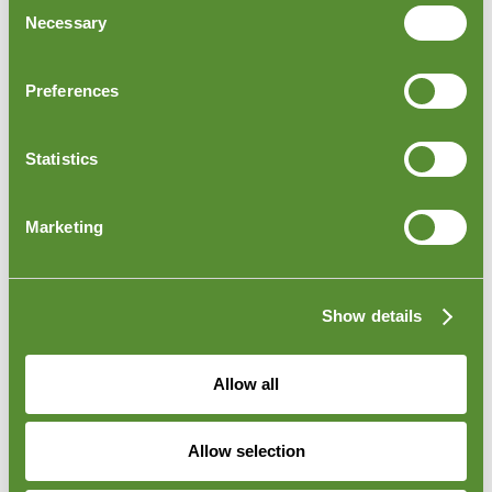
Consent
verzekering geven dat zij onze kernwaarden zijn en zullen blijven
Necessary
Selection
naleven. Het is de manier waarop we zaken doen, van eerlijk en
professioneel handelen, om belangenconflicten te vermijden en de
privacy van medewerkers en klanten te behouden.
Preferences
Neem voor meer informatie over kwaliteitscontroles contact op met:
Statistics
Contact Person:
Shane Mc Mahon
Email:
s.mcmahon@goodada.com
Marketing
Phone:
00353 1 849 9326
Show details
Allow all
Allow selection