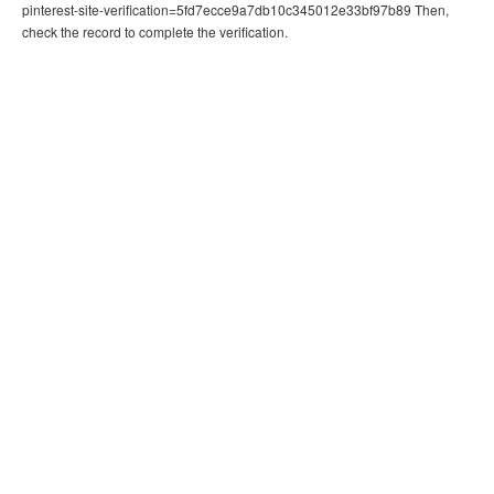
pinterest-site-verification=5fd7ecce9a7db10c345012e33bf97b89 Then,
check the record to complete the verification.