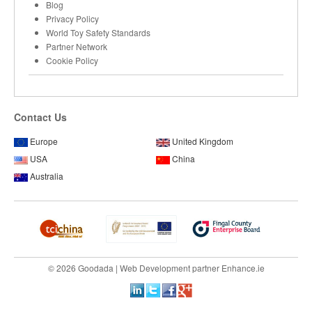
Blog
Privacy Policy
World Toy Safety Standards
Partner Network
Cookie Policy
Contact Us
Europe
United Kingdom
USA
China
Australia
© 2026 Goodada |
Web Development
partner
Enhance.ie