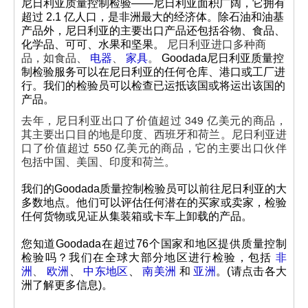
尼日利亚质量控制检验——尼日利亚面积广阔，它拥有
超过 2.1 亿人口，是非洲最大的经济体。除石油和油基
产品外，尼日利亚的主要出口产品还包括谷物、食品、
化学品、可可、水果和坚果。
尼日利亚进口多种商
品，如食品、
电器
、
家具
。
Goodada尼日利亚质量控
制检验服务可以在尼日利亚的任何仓库、港口或工厂进
行。我们的检验员可以检查已运抵该国或将运出该国的
产品。
去年，尼日利亚出口了价值超过 349 亿美元的商品，
其主要出口目的地是印度、西班牙和荷兰。尼日利亚进
口了价值超过 550 亿美元的商品，它的主要出口伙伴
包括中国、美国、印度和荷兰。
我们的Goodada质量控制检验员可以前往尼日利亚的大
多数地点。他们可以评估任何潜在的买家或卖家，检验
任何货物或见证从集装箱或卡车上卸载的产品。
您知道Goodada在超过76个国家和地区提供质量控制
检验吗？我们在全球大部分地区进行检验，包括
非
洲
、
欧洲
、
中东地区
、
南美洲
和
亚洲
。(请点击各大
洲了解更多信息)。