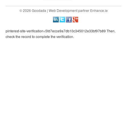
© 2026 Goodada |
Web Development
partner
Enhance.ie
pinterest-site-verification=5fd7ecce9a7db10c345012e33bf97b89 Then,
check the record to complete the verification.