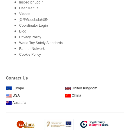
Inspector Login
User Manual
Videos
关于Goodada检验
Coordinator Login
Blog
Privacy Policy
World Toy Safety Standards
Partner Network
Cookie Policy
Contact Us
Europe
United Kingdom
USA
China
Australia