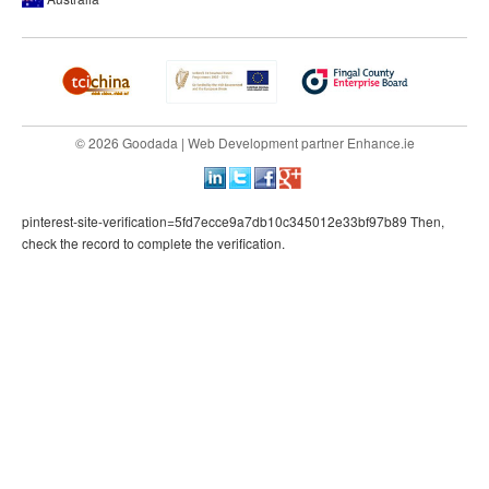
© 2026 Goodada |
Web Development
partner
Enhance.ie
pinterest-site-verification=5fd7ecce9a7db10c345012e33bf97b89 Then,
check the record to complete the verification.