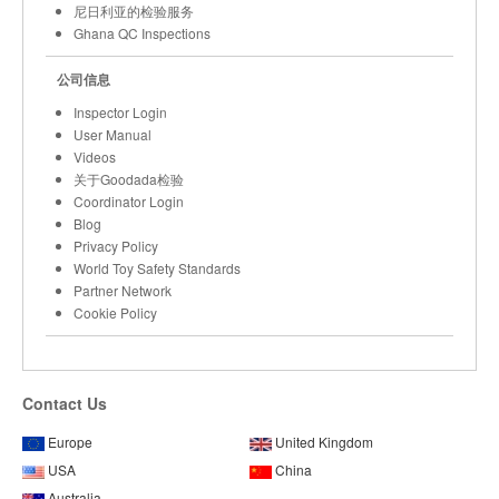
尼日利亚的检验服务
Ghana QC Inspections
公司信息
Inspector Login
User Manual
Videos
关于Goodada检验
Coordinator Login
Blog
Privacy Policy
World Toy Safety Standards
Partner Network
Cookie Policy
Contact Us
Europe
United Kingdom
USA
China
Australia