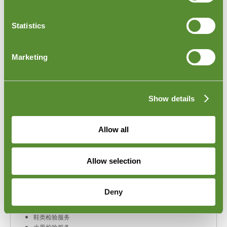
入境货物检验
早期生产检验
Statistics
生产过程中检验
生产监控检验
工厂审计
Marketing
SA8000 社会审计
国际买家验证检查服务
供应商行为准则审核
全球产品分拣服务
Show details
有关检查的更多信息
如何计算检验的样本量
Allow all
RoHS认证
REACH认证
有毒玩具信息
Allow selection
木材 FSC 认证
CPSIA 2008
电气设备检验服务
Deny
家具检验服务
纺织服装检验服务
鞋类检验服务
水果检验服务