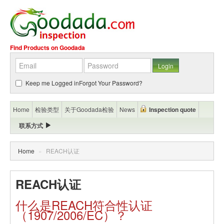
Find Products on Goodada
Keep me Logged in
Forgot Your Password?
Home
检验类型
关于Goodada检验
News
Inspection quote
联系方式
Home
»
REACH认证
REACH认证
什么是REACH符合性认证
（1907/2006/EC）？