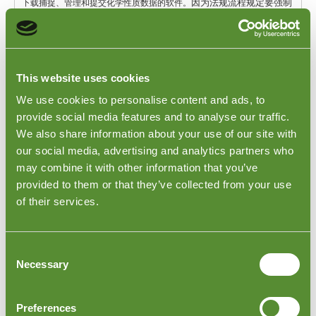
因为法规流程规定要强制
下载捕捉、管理和提交化学性质数据的软件。
性提交它们。
©Goodada.com
This website uses cookies
附加信息
We use cookies to personalise content and ads, to
全球检验服务
provide social media features and to analyse our traffic.
欧洲检验局
We also share information about your use of our site with
North America Inspections
our social media, advertising and analytics partners who
南美地区质量控制检验
亚洲检验服务
may combine it with other information that you’ve
中东地区质量控制检验
provided to them or that they’ve collected from your use
非洲质量控制检验
of their services.
Why use our QC Services
为什么我需要检查？
Why a Supplier Audit?
FAQ for Inspections
Consent
Necessary
Selection
检查类型
成品检验
Preferences
集装箱装载检验