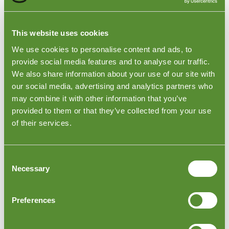
saindo de portos principais ou zonas industriais.
Durante a inspeção, realizamos uma revisão
This website uses cookies
abrangente da embalagem, com um foco especial em
confirmar que todos os itens estão presentes e
We use cookies to personalise content and ads, to
adequadamente protegidos. Verificamos
provide social media features and to analyse our traffic.
diligentemente as quantidades e examinamos por
We also share information about your use of our site with
qualquer dano potencial, adicionando uma camada
our social media, advertising and analytics partners who
adicional de proteção para suas remessas da Sérvia.
may combine it with other information that you’ve
Para organizar uma inspeção de carregamento de
provided to them or that they’ve collected from your use
mercadorias na Sérvia ou para saber mais, por favor,
visite nossa página de Serviços de
Inspeção de
of their services.
Carregamento
. Garantir o trânsito seguro e seguro de
seus produtos, seja partindo de Kragujevac, Subotica
ou qualquer outra localização sérvia, é nossa maior
Consent
preocupação.
Necessary
Selection
Preferences