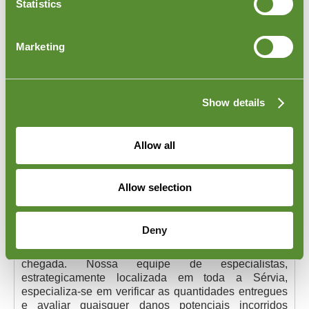
Statistics
Marketing
Show details
Inspeção de Mercadorias Entregues na
Sérvia
Allow all
Inspeção de Mercadorias Entregues na Sérvia:
Garantir a qualidade e integridade das mercadorias
Allow selection
entregues na Sérvia é crucial para manter a reputação
do seu negócio e a confiança do cliente. Os serviços
de inspeção da Goodada na Sérvia são
Deny
personalizados para confirmar que seus produtos
atendem a todos os padrões especificados na
chegada. Nossa equipe de especialistas,
estrategicamente localizada em toda a Sérvia,
especializa-se em verificar as quantidades entregues
e avaliar quaisquer danos potenciais incorridos