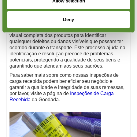
Allow selection
serviços de inspeção abrangentes garantem que as
quantidades desembarcadas sejam verificadas com
precisão em relação à lista de embalagem,
Deny
fornecendo informações precisas sobre sua remessa.
Nossos inspetores também realizam uma verificação
visual completa dos produtos para identificar
quaisquer defeitos ou danos visíveis que possam ter
ocorrido durante o transporte. Este processo ajuda na
identificação e resolução precoce de problemas
potenciais, protegendo a qualidade de seus bens e
garantindo que atendam aos seus padrões.
Para saber mais sobre como nossas inspeções de
carga recebida podem beneficiar seu negócio e
garantir a qualidade e integridade de suas remessas,
por favor, visite a página de
Inspeções de Carga
Recebida
da Goodada.