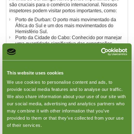
são cruciais para o comércio internacional. Nossos
inspetores podem visitar portos importantes, como:
Porto de Durban: O porto mais movimentado da
África do Sul e um dos mais movimentados do
Hemisfério Sul.
Porto da Cidade do Cabo: Conhecido por manejar
uma quantidade significativa das exportações
agrícolas da África do Sul.
Porto de Ngqura: Um porto moderno e de águas
profundas que manuseia contêineres e carga a
granel.
This website uses cookies
Porto de Port Elizabeth: Importante para a
exportação de manganês e componentes
We use cookies to personalise content and ads, to
automotivos.
provide social media features and to analyse our traffic.
Porto de Richards Bay: A maior instalação de
We also share information about your use of our site with
exportação de carvão do mundo.
our social media, advertising and analytics partners who
Para mais detalhes sobre nossas abrangentes
may combine it with other information that you’ve
Verificações de Carregamento e para entender como
provided to them or that they’ve collected from your use
este serviço pode beneficiar seu negócio, por favor,
visite a página de
Inspeção de Carregamento de
of their services.
Contêiner
da Goodada.