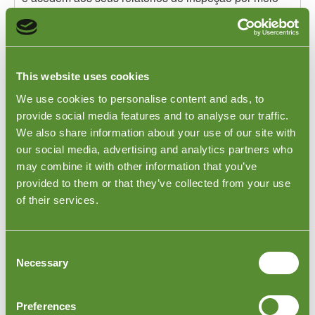
do sistema. Esta facilidade torna mais fácil para os
clientes gerirem os seus requisitos globais de controle
de qualidade.
This website uses cookies
Compromisso com nossos clientes
We use cookies to personalise content and ads, to
O objetivo da Goodada é ter um inspetor ou auditor no
provide social media features and to analyse our traffic.
local solicitado pelo cliente até 72 horas após a
We also share information about your use of our site with
reserva. Os nossos coordenadores de inspeção
our social media, advertising and analytics partners who
podem fornecer atualizações regulares sobre o
may combine it with other information that you’ve
progresso da inspeção e fornecer um relatório de
inspeção no prazo de um dia após a conclusão da
provided to them or that they’ve collected from your use
inspeção.
of their services.
O nosso foco é oferecer e fornecer aos nossos
clientes o melhor serviço possível. É por isso que a
cada ordem de inspeção é atribuída a um
Consent
coordenador de inspeção. A função de um
Necessary
Selection
coordenador de inspeção é auxiliar nossos clientes a
obter o máximo da inspeção e fornecer suporte,
aconselhamento e orientação após a inspeção.
Preferences