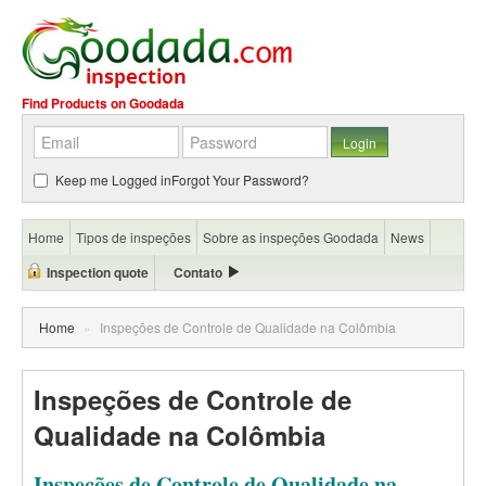
Find Products on Goodada
Keep me Logged in
Forgot Your Password?
Home
Tipos de inspeções
Sobre as inspeções Goodada
News
Inspection quote
Contato
Home
»
Inspeções de Controle de Qualidade na Colômbia
Inspeções de Controle de
Qualidade na Colômbia
Inspeções de Controle de Qualidade na