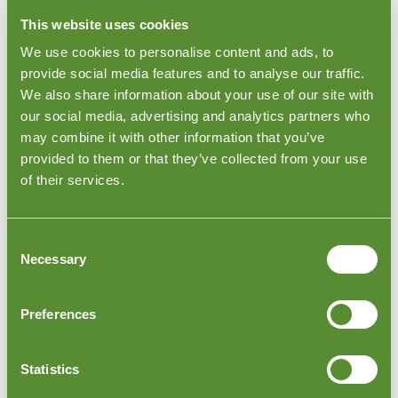
cidades importantes da Colômbia, como Bogotá,
This website uses cookies
Medellín, Cali, Barranquilla e Cartagena, para garantir
We use cookies to personalise content and ads, to
que os produtos atendam às especificações exigidas
antes do envio. Uma Inspeção Pré-Embarque cobre
provide social media features and to analyse our traffic.
quantidade, dimensões, embalagem e rotulagem dos
We also share information about your use of our site with
produtos. Para mais detalhes, visite a página de
our social media, advertising and analytics partners who
Inspeção de Produtos Acabados
.
may combine it with other information that you’ve
provided to them or that they’ve collected from your use
of their services.
Consent
Necessary
Selection
Preferences
Statistics
Inspeções de Carregamento na