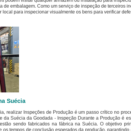
es podem visitar qualquer armazém ou instalação para inspecion
ta de embalagem. Como um serviço de inspeção de terceiros i
 local para inspecionar visualmente os bens para verificar defe
na Suécia
, realizar Inspeções de Produção é um passo crítico no proc
de da Suécia da Goodada - Inspeção Durante a Produção é esp
tão sendo fabricados na fábrica na Suécia. O objetivo prin
e os tempos de conclusão esperados da produção, garantindo 