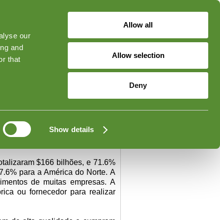
Allow all
alyse our
ged in
Forgot Your Password?
ing and
Allow selection
r that
Contato
Deny
Show details
talizaram $166 bilhões, e 71.6%
 7.6% para a América do Norte.
A
primentos de muitas empresas.
A
ica ou fornecedor para realizar