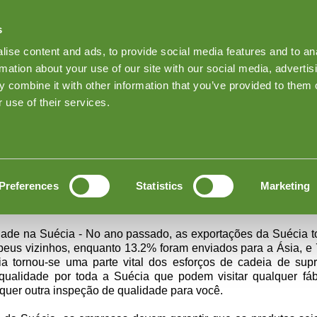
s
Find Products on Goodada
ise content and ads, to provide social media features and to an
Keep me Log
rmation about your use of our site with our social media, advertis
 combine it with other information that you’ve provided to them o
Sobre as inspeções Goodada
News
Inspection quote
 use of their services.
 Qualidade na Suécia
le de Qualidade na Suécia
Preferences
Statistics
Marketing
ualidade e Auditorias de Fábrica na Suécia
dade na Suécia - No ano passado, as exportações da Suécia to
opeus vizinhos, enquanto 13.2% foram enviados para a Ásia, e
ia tornou-se uma parte vital dos esforços de cadeia de su
ualidade por toda a Suécia que podem visitar qualquer fábr
uer outra inspeção de qualidade para você.