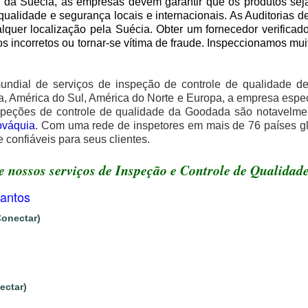
os da Suécia, as empresas devem garantir que os produtos se
qualidade e segurança locais e internacionais.
As Auditorias d
quer localização pela Suécia. Obter um fornecedor verificad
tos incorretos ou tornar-se vítima de fraude. Inspeccionamos mu
dial de serviços de inspeção de controle de qualidade de 
ica, América do Sul, América do Norte e Europa, a empresa espe
inspeções de controle de qualidade da Goodada são notavelm
ováquia
. Com uma rede de inspetores em mais de 76 países 
 confiáveis para seus clientes.
 nossos serviços de Inspeção e Controle de Qualidade
Santos
Conectar)
ectar)