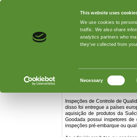
This website uses cookie
We use cookies to personal
traffic. We also share info
analytics partners who may
Home
Tipos de inspeções
they’ve collected from your
Home
»
Inspeções de Controle de
Inspeções de Contro
Consent
Necessary
Selection
Inspeções de Controle de Q
Inspeções de Controle de Quali
disso foi entregue a países eur
aquisição de produtos da Suéc
Goodada possui inspetores de q
inspeções pré-embarque ou qualq