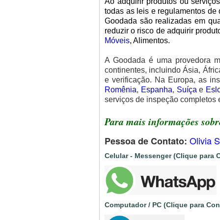
Ao adquirir produtos ou serviç
todas as leis e regulamentos de 
Goodada são realizadas em qual
reduzir o risco de adquirir produ
Móveis
, Alimentos.
A Goodada é uma provedora mun
continentes, incluindo Ásia, Áfr
e verificação. Na Europa, as 
Romênia
,
Espanha
,
Suíça
e
Esl
serviços de inspeção completos e
Para mais informações sobre
Olivia 
Pessoa de Contato:
Celular - Messenger (Clique para 
Computador / PC (Clique para Con