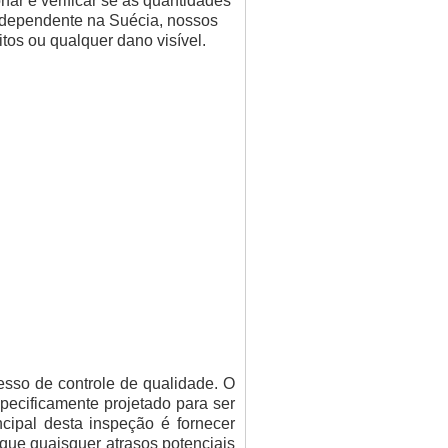
ar e verificar se as quantidades
ndependente na Suécia, nossos
itos ou qualquer dano visível.
esso de controle de qualidade. O
ecificamente projetado para ser
cipal desta inspeção é fornecer
que quaisquer atrasos potenciais